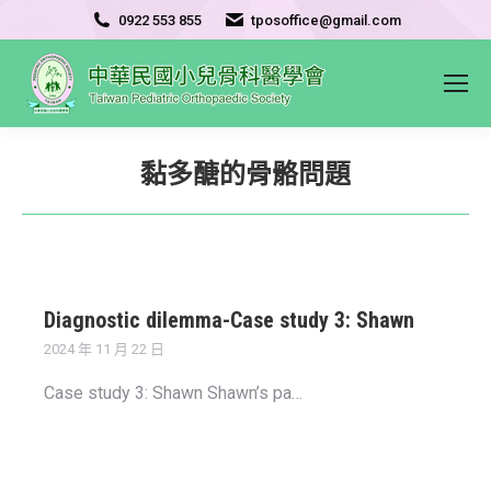
0922 553 855
tposoffice@gmail.com
黏多醣的骨骼問題
Diagnostic dilemma-Case study 3: Shawn
2024 年 11 月 22 日
Case study 3: Shawn Shawn’s pa…