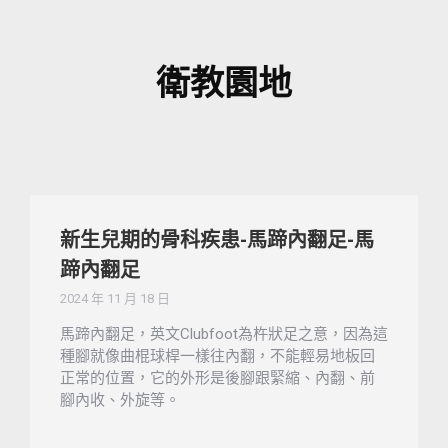
衛教園地
新生兒期的骨科疾患-馬蹄內翻足-馬
蹄內翻足
2024 年 11 月 18 日
馬蹄內翻足，英文Clubfoot為杵狀足之意，因為這
種腳就像曲棍球桿一樣往內翻，不能輕易地板回
正常的位置，它的外形是後腳跟緊縮、內翻、前
腳內收、外旋等。