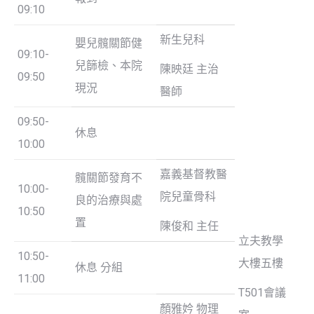
09:10
新生兒科
嬰兒髖關節健
09:10-
兒篩檢、本院
陳映廷 主治
09:50
現況
醫師
09:50-
休息
10:00
嘉義基督教醫
髖關節發育不
10:00-
院兒童骨科
良的治療與處
10:50
置
陳俊和 主任
立夫教學
10:50-
大樓五樓
休息 分組
11:00
T501會議
顏雅妗 物理