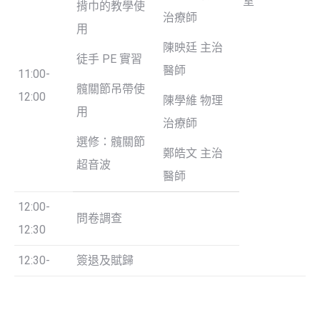
室
揹巾的教學使
治療師
用
陳映廷 主治
徒手 PE 實習
醫師
11:00-
髖關節吊帶使
12:00
陳學維 物理
用
治療師
選修：髖關節
鄭皓文 主治
超音波
醫師
12:00-
問卷調查
12:30
12:30-
簽退及賦歸