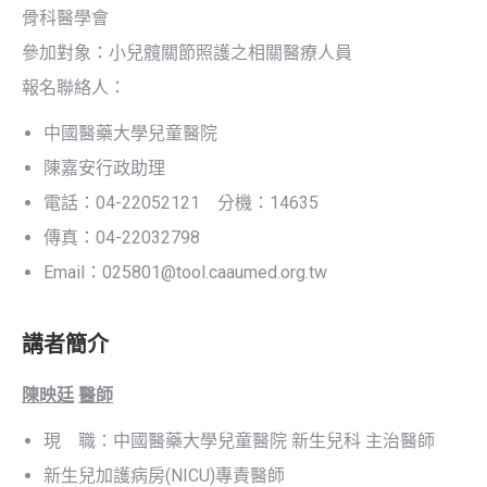
骨科醫學會
參加對象：小兒髖關節照護之相關醫療人員
報名聯絡人：
中國醫藥大學兒童醫院
陳嘉安行政助理
電話：04-22052121 分機：14635
傳真：04-22032798
Email：025801@tool.caaumed.org.tw
講者簡介
陳映廷
醫師
現 職：中國醫藥大學兒童醫院 新生兒科 主治醫師
新生兒加護病房(NICU)專責醫師