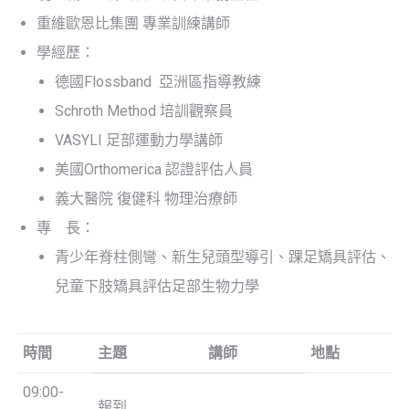
重維歐恩比集團 專業訓練講師
學經歷：
德國Flossband 亞洲區指導教練
Schroth Method 培訓觀察員
VASYLI 足部運動力學講師
美國Orthomerica 認證評估人員
義大醫院 復健科 物理治療師
專 長：
青少年脊柱側彎、新生兒頭型導引、踝足矯具評估、
兒童下肢矯具評估足部生物力學
時間
主題
講師
地點
09:00-
報到