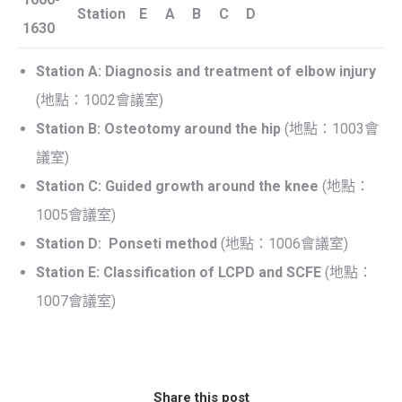
Station
E
A
B
C
D
1630
Station A:
Diagnosis and treatment of elbow injury
(地點：1002會議室)
Station B:
Osteotomy around the hip
(地點：1003會
議室)
Station C:
Guided growth around the knee
(地點：
1005會議室)
Station D: Ponseti method
(地點：1006會議室)
Station E:
Classification of LCPD and SCFE
(地點：
1007會議室)
Share this post