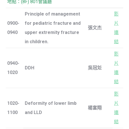
地點：(8F) 801會議廳
Principle of management
影
0900-
for pediatric fracture and
片
張文杰
0940
upper extremity fracture
連
in children.
結
影
0940-
片
DDH
吳冠彣
1020
連
結
影
1020-
Deformity of lower limb
片
楊富翔
1100
and LLD
連
結