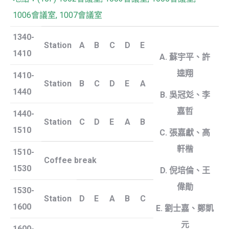
1006會議室, 1007會議室
1340-
Station
A
B
C
D
E
1410
A.
蘇宇平、許
逵翔
1410-
Station
B
C
D
E
A
1440
B.
吳冠彣、李
嘉哲
1440-
Station
C
D
E
A
B
1510
C.
張嘉獻、高
軒楷
1510-
Coffee break
1530
D.
倪培倫、王
偉勛
1530-
Station
D
E
A
B
C
1600
E.
劉士嘉、鄭凱
元
1600-