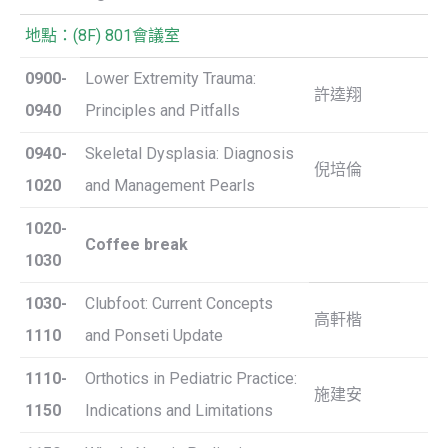
地點：(8F) 801會議室
0900-
Lower Extremity Trauma:
許逵翔
0940
Principles and Pitfalls
0940-
Skeletal Dysplasia: Diagnosis
倪培倫
1020
and Management Pearls
1020-
Coffee break
1030
1030-
Clubfoot: Current Concepts
高軒楷
1110
and Ponseti Update
1110-
Orthotics in Pediatric Practice:
施建安
1150
Indications and Limitations