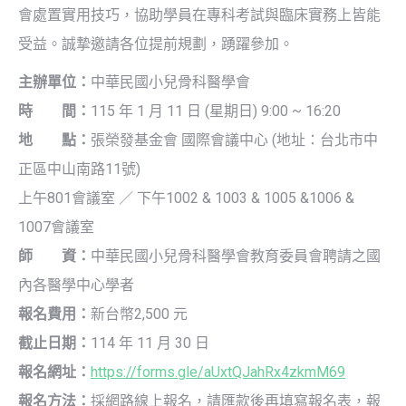
會處置實用技巧，協助學員在專科考試與臨床實務上皆能
受益。誠摯邀請各位提前規劃，踴躍參加。
主辦單位：
中華民國小兒骨科醫學會
時 間：
115 年 1 月 11 日 (星期日) 9:00 ~ 16:20
地 點：
張榮發基金會 國際會議中心 (地址：台北市中
正區中山南路11號)
上午801會議室 ／ 下午1002 & 1003 & 1005 &1006 &
1007會議室
師 資：
中華民國小兒骨科醫學會教育委員會聘請之國
內各醫學中心學者
報名費用：
新台幣2,500 元
截止日期：
114 年 11 月 30 日
報名網址：
https://forms.gle/aUxtQJahRx4zkmM69
報名方法：
採網路線上報名，請匯款後再填寫報名表，報