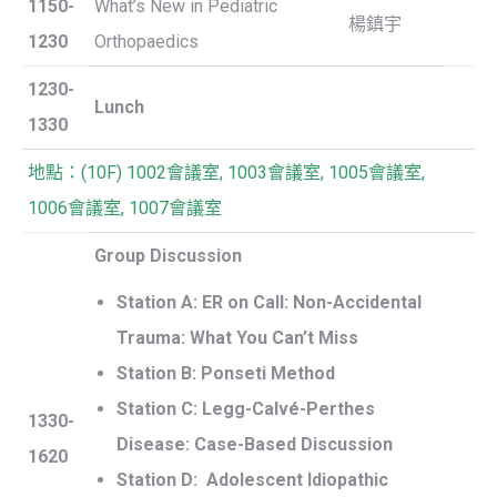
1150-
What’s New in Pediatric
楊鎮宇
1230
Orthopaedics
1230-
Lunch
1330
地點：(10F) 1002會議室, 1003會議室, 1005會議室,
1006會議室, 1007會議室
Group Discussion
Station A:
ER on Call: Non-Accidental
Trauma: What You Can’t Miss
Station B:
Ponseti Method
Station C:
Legg-Calvé-Perthes
1330-
Disease: Case-Based Discussion
1620
Station D: Adolescent Idiopathic