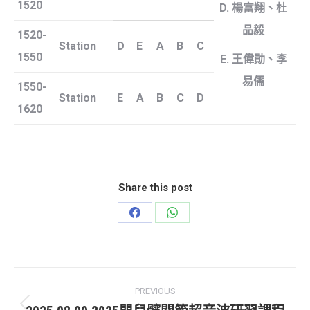
1520
D. 楊富翔、杜
品毅
1520-
Station
D
E
A
B
C
1550
E. 王偉勛、李
易儒
1550-
Station
E
A
B
C
D
1620
Share this post
Share
Share
on
on
Facebook
WhatsApp
Post
PREVIOUS