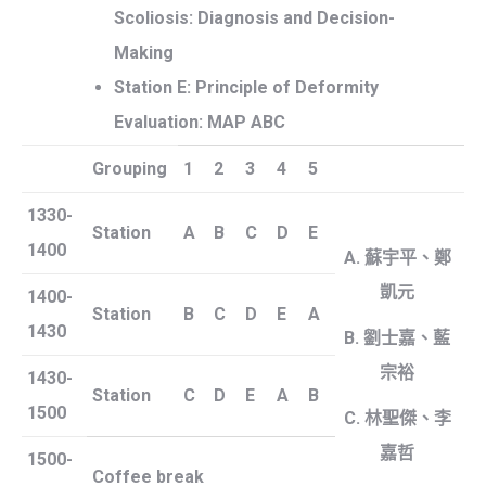
Scoliosis: Diagnosis and Decision-
Making
Station E:
Principle of Deformity
Evaluation: MAP ABC
Grouping
1
2
3
4
5
1330-
Station
A
B
C
D
E
1400
A. 蘇宇平、鄭
凱元
1400-
Station
B
C
D
E
A
1430
B. 劉士嘉、藍
宗裕
1430-
Station
C
D
E
A
B
1500
C. 林聖傑、李
嘉哲
1500-
Coffee break