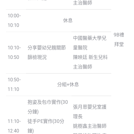
主治醫師
10:00-
休息
10:10
9B禮
中國醫藥大學兒
拜堂
10:10-
分享嬰幼兒髖關節
童醫院
10:50
篩檢現況
陳映廷 新生兒科
主治醫師
10:50-
分組+休息
11:10
抱姿及包巾實作(30
張月恩嬰兒室護
分鐘)
理長
11:10-
徒手PE實作(30分
姚樹鑫主治醫師
12:40
鐘)