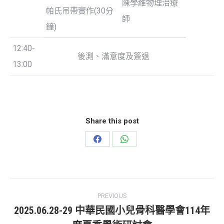
陳學維物理治療
帕氏吊帶實作(30分
師
鐘)
12:40-
後測、滿意度及簽退
13:00
Share this post
Share
Share
on
on
Facebook
WhatsApp
Post
PREVIOUS
navigation
2025.06.28-29 中華民國小兒骨科醫學會114年
Previous