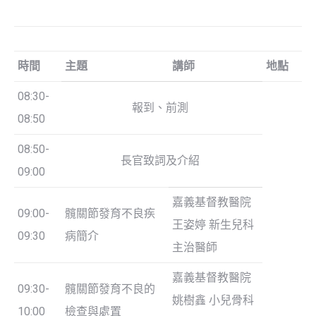
時間
主題
講師
地點
08:30-
報到、前測
08:50
08:50-
長官致詞及介紹
09:00
嘉義基督教醫院
09:00-
髖關節發育不良疾
王姿婷 新生兒科
09:30
病簡介
主治醫師
嘉義基督教醫院
09:30-
髖關節發育不良的
姚樹鑫 小兒骨科
10:00
檢查與處置