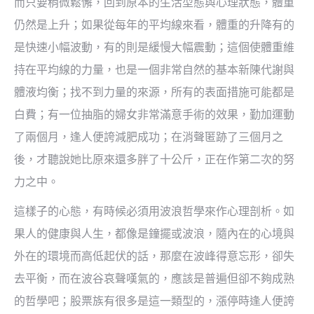
而只要稍微鬆懈，回到原本的生活型態與心理狀態，體重
仍然是上升；如果從每年的平均線來看，體重的升降有的
是快速小幅波動，有的則是緩慢大幅震動；這個使體重維
持在平均線的力量，也是一個非常自然的基本新陳代謝與
體液均衡；找不到力量的來源，所有的表面措施可能都是
白費；有一位抽脂的婦女非常滿意手術的效果，勤加運動
了兩個月，逢人便誇減肥成功；在消聲匿跡了三個月之
後，才聽說她比原來還多胖了十公斤，正在作第二次的努
力之中。
這樣子的心態，有時候必須用波浪哲學來作心理剖析。如
果人的健康與人生，都像是鐘擺或波浪，隨內在的心境與
外在的環境而高低起伏的話，那麼在波峰得意忘形，卻失
去平衡，而在波谷哀聲嘆氣的，應該是普遍但卻不夠成熟
的哲學吧；股票族有很多是這一類型的，漲停時逢人便誇