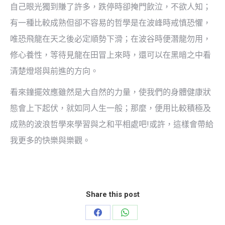
自己眼光獨到賺了許多，跌停時卻掩門飲泣，不欲人知；
有一種比較成熟但卻不容易的哲學是在波峰時戒慎恐懼，
唯恐飛龍在天之後必定順勢下滑；在波谷時便潛龍勿用，
修心養性，等待見龍在田冒上來時，還可以在黑暗之中看
清楚燈塔與前進的方向。
看來鐘擺效應雖然是大自然的力量，使我們的身體健康狀
態會上下起伏，就如同人生一般；那麼，便用比較積極及
成熟的波浪哲學來學習與之和平相處吧!或許，這樣會帶給
我更多的快樂與樂觀。
Share this post
Share
Share