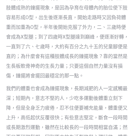
肢體成熟的鐘擺現象，是因為孕育在母體內的胎位使下肢
容易形成O型，出生後逐漸長直，開始走路時又因負荷體
重而加重為O型，半年後開始克服了外力，二、三歲時便
會成為X型腿；到了四歲時X型腿達到巔峰，便逐漸好轉，
一直到了六、七歲時，大約有百分之九十五的兒童腳便是
直的；為什麼會有這種肢體成長的鐘擺現象？靠的當然是
生長板軟骨神奇的生長力量；只要這個自然力量沒有損
傷，鐘擺將會擺回最穩定的那一點。
我們的體重也會成為鐘擺現象，長期減肥的人一定感觸最
深；短期內，意志不堅的人，少吃多運動後體重立刻下
降，但是全身乏力疲倦，忍不住便要補充能量，體重便又
上升，高低起伏反覆很快；有些意志堅定，斷食一段時間
或長期激烈運動，雖然在比較長的一段時間相當自滿；然