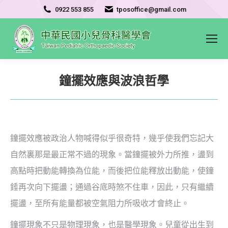
0922 553 855
tposoffice@gmail.com
鐘擺效應與波浪哲學
鐘擺效應被政治人物喊得似乎很奇特，幾乎使我們忘記大
自然裏那是最正常不過的現象。當鐘擺被外力所推，盪到
高點時把動能轉換為位能，而後把位能釋放出動能，使鐘
錘再次向下擺盪；通過谷底時煞不住車，因此，只有繼續
擺盪，至所有能量都被空氣阻力所吸收才會終止。
鐘擺現象不只是物理現象，也是醫學現象。兒童從出生到