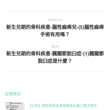
on
on
Facebook
WhatsApp
Post
PREVIOUS
navigation
新生兒期的骨科疾患-腦性麻痺兒-(5)腦性麻痺
Previous
手術有用嗎？
post:
NEXT
新生兒期的骨科疾患-髖關節脫臼症-(1)髖關節
Next
脫臼症是什麼？
post:
近期資訊
【公告】慎防冒用本會理事長名義之電子郵件