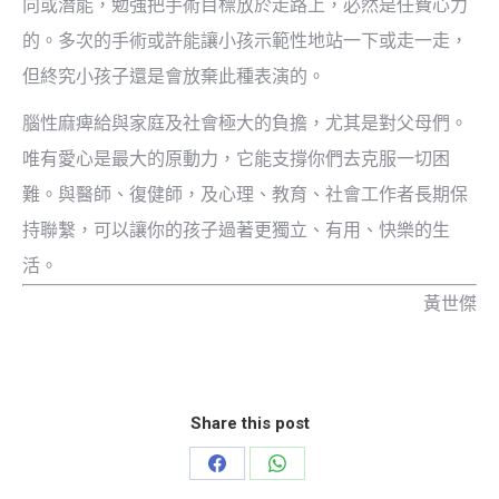
向或潛能，勉強把手術目標放於走路上，必然是任費心力
的。多次的手術或許能讓小孩示範性地站一下或走一走，
但終究小孩子還是會放棄此種表演的。
腦性麻痺給與家庭及社會極大的負擔，尤其是對父母們。
唯有愛心是最大的原動力，它能支撐你們去克服一切困
難。與醫師、復健師，及心理、教育、社會工作者長期保
持聯繫，可以讓你的孩子過著更獨立、有用、快樂的生
活。
黃世傑
Share this post
Share
Share