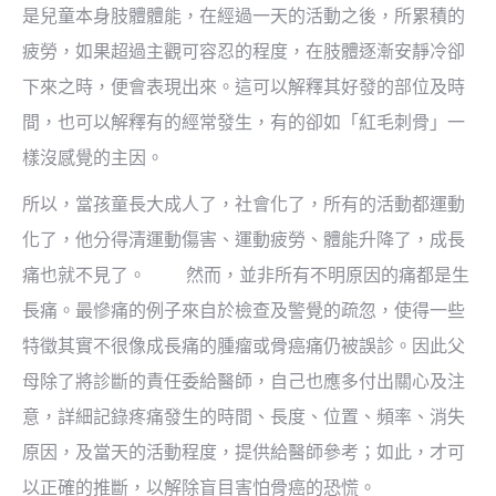
是兒童本身肢體體能，在經過一天的活動之後，所累積的
疲勞，如果超過主觀可容忍的程度，在肢體逐漸安靜冷卻
下來之時，便會表現出來。這可以解釋其好發的部位及時
間，也可以解釋有的經常發生，有的卻如「紅毛刺骨」一
樣沒感覺的主因。
所以，當孩童長大成人了，社會化了，所有的活動都運動
化了，他分得清運動傷害、運動疲勞、體能升降了，成長
痛也就不見了。 然而，並非所有不明原因的痛都是生
長痛。最慘痛的例子來自於檢查及警覺的疏忽，使得一些
特徵其實不很像成長痛的腫瘤或骨癌痛仍被誤診。因此父
母除了將診斷的責任委給醫師，自己也應多付出關心及注
意，詳細記錄疼痛發生的時間、長度、位置、頻率、消失
原因，及當天的活動程度，提供給醫師參考；如此，才可
以正確的推斷，以解除盲目害怕骨癌的恐慌。