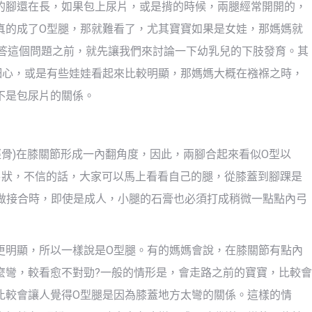
的腳還在長，如果包上尿片，或是揹的時候，兩腿經常開開的，
真的成了O型腿，那就難看了，尤其寶寶如果是女娃，那媽媽就
回答這個問題之前，就先讓我們來討論一下幼乳兒的下肢發育。其
細心，或是有些娃娃看起來比較明顯，那媽媽大概在襁褓之時，
不是包尿片的關係。
脛骨)在膝關節形成一內翻角度，因此，兩腳合起來看似O型以
弓狀，不信的話，大家可以馬上看看自己的腿，從膝蓋到腳踝是
在做接合時，即使是成人，小腿的石膏也必須打成稍微一點點內弓
更明顯，所以一樣說是O型腿。有的媽媽會說，在膝關節有點內
麼彎，較看愈不對勁?一般的情形是，會走路之前的寶寶，比較會
比較會讓人覺得O型腿是因為膝蓋地方太彎的關係。這樣的情