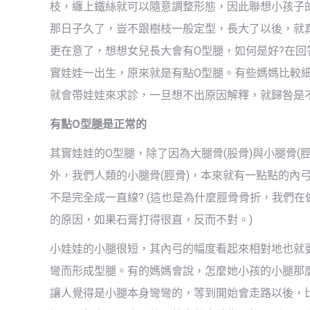
枝，纏上鐵絲就可以隨意調整形態，因此聯想小孩子
那日子久了，豈不跟樹枝一般定型，長大了以後，就
更在意了，想想女兒長大會有O型腿，如何是好?在
實娃娃一出生，原來就是有點O型腿。有些媽媽比較
就會帶娃娃來求診，一旦想不出原因解釋，就歸咎是
有點O型腿是正常的
其實娃娃的O型腿，除了因為大腿骨(股骨)與小腿骨(
外，我們人類的小腿骨(脛骨)，本來就有一點點的內
不是完全成一直線? (這也是為什麼脛骨骨折，我們
的原因，如果石膏打得很直，反而不對。)
小娃娃的小腿很短，其內弓的幅度看起來相對地也就
彎而形成型腿。有的媽媽會說，怎麼她小孩的小腿那
讓人覺得是小腿本身彎彎的，等到開始會走路以後，