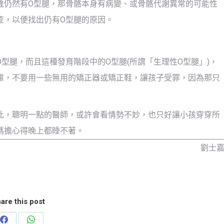
歲仍然有O型腿，那骨骼本身有病變、或骨骼代謝異常的可能性
查，以便找出仍有O型腿的原因。
型腿，而且這種發育階段中的O型腿(所謂「生理性O型腿」)，
慮，不要用一些無用的矯正器或矯正鞋，讓孩子受罪，因為那只
此，聰明一點的醫師，或許會看情勢不妙，也只好讓小孩穿穿所
媽擔心得晚上都睡不著。
劉士
are this post