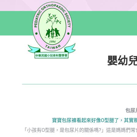
嬰幼兒
包尿
寶寶包尿褲看起來好像O型腿了，其實
「小孩有O型腿，是包尿片的關係嗎?」這是媽媽們