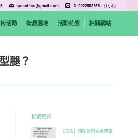
55
tposoffice@gmail.com
ID: 0922553855，江小姐
學術活動
衛教園地
活動花絮
相關網站
O型腿？
近期資訊
【公告】慎防冒用本會理事